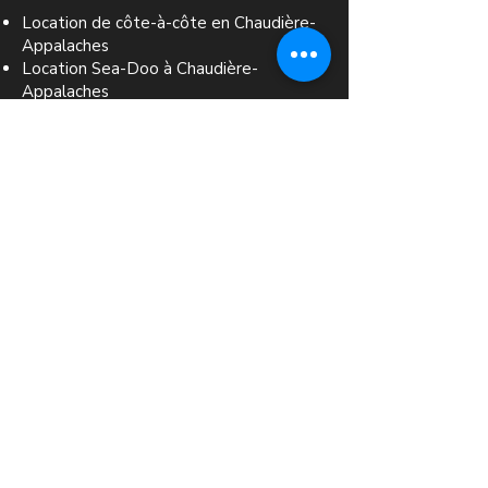
Location de côte-à-côte en Chaudière-
Appalaches
Location Sea-Doo à Chaudière-
Appalaches
Location Can-Am à Chaudière-
Appalaches
Location Sea Doo au Lac Aylmer et
Grand Lac St-François
Activités estivales dans la région de
Thetford Mines, Disraeli, Saint-Georges
et Victoriaville
Location de Ski-Doo à Chaudière-
Appalaches
© 2026 Plaisance Location inc. Tous droits
réservés.
Propulsé par
Média Conceptions