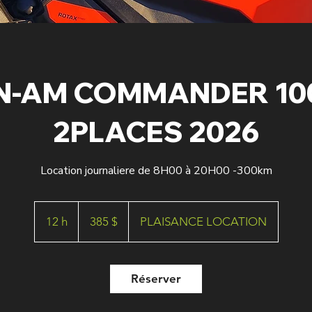
N-AM COMMANDER 10
2PLACES 2026
Location journaliere de 8H00 à 20H00 -300km
385 dollars
canadiens
12 h
1
385 $
PLAISANCE LOCATION
2
h
Réserver